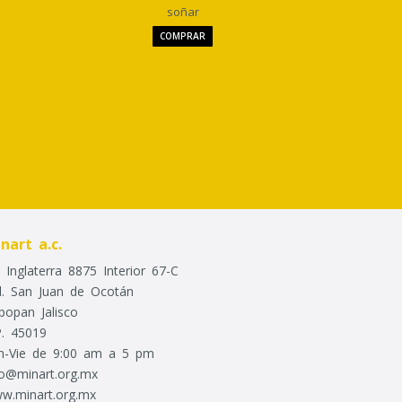
soñar
COMPRAR
nart a.c.
. Inglaterra 8875 Interior 67-C
l. San Juan de Ocotán
popan Jalisco
P. 45019
n-Vie de 9:00 am a 5 pm
fo@minart.org.mx
w.minart.org.mx