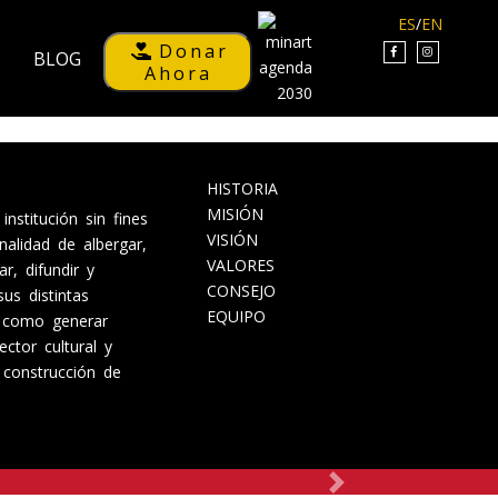
ES
/
EN
Donar
BLOG
Ahora
LEER MAS...
LEER MAS...
Sigui
HISTORIA
MISIÓN
titución sin fines
VISIÓN
nalidad de albergar,
VALORES
ar, difundir y
CONSEJO
us distintas
EQUIPO
í como generar
ctor cultural y
 construcción de
Siguiente