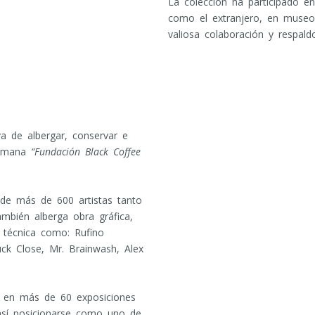
La colección ha participado 
como el extranjero, en museos
valiosa colaboración y respaldo
va de albergar, conservar e
hermana
“Fundación Black Coffee
de más de 600 artistas tanto
ambién alberga obra gráfica,
 técnica como: Rufino
ck Close, Mr. Brainwash, Alex
o en más de 60 exposiciones
así posicionarse como uno de