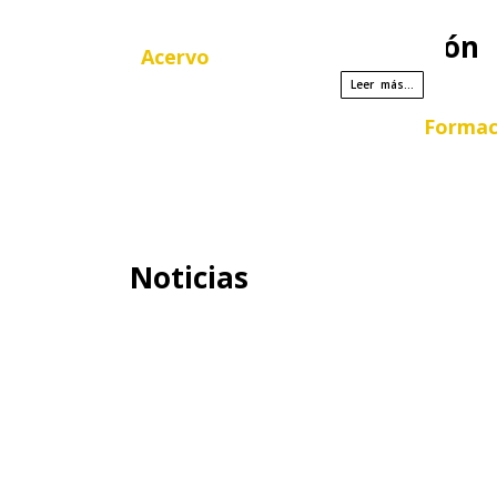
Nuestros Ejes de Acción
Acervo
Leer más...
Forma
Noticias