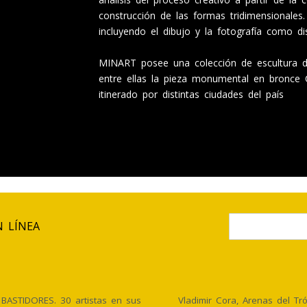
construcción de las formas tridimensionales
incluyendo el dibujo y la fotografía como dis
MINART posee una colección de escultura del
entre ellas la pieza monumental en bronce
itinerado por distintas ciudades del país
N LÍNEA
BASTIDORES. 30 artistas en sus
Vladimir Cora, Arenas del Tró